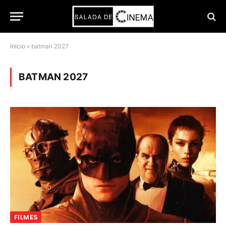
Início
»
batman 2027
BATMAN 2027
FILMES