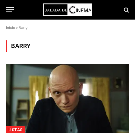
Início
»
Barry
BARRY
LISTAS