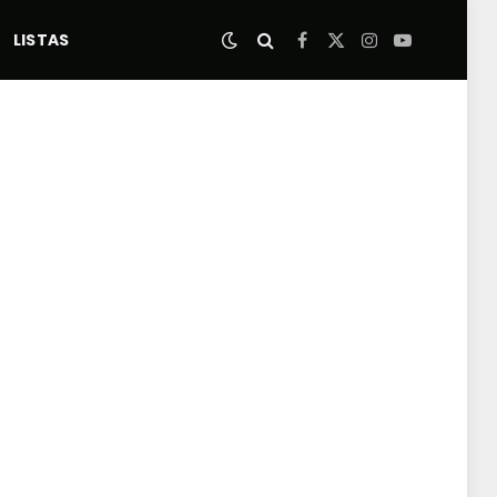
LISTAS
Facebook
X
Instagram
YouTube
(Twitter)