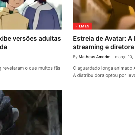
FILMES
xibe versões adultas
Estreia de Avatar: A
ada
streaming e diretor
By
Matheus Amorim
março 10,
ng revelaram o que muitos fãs
O aguardado longa animado A
A distribuidora optou por lev