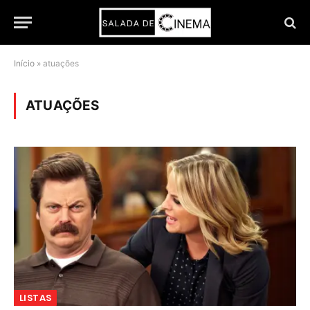
Início
»
atuações
ATUAÇÕES
LISTAS