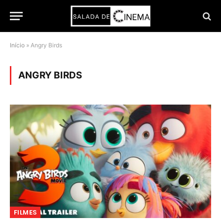
Início
»
Angry Birds
ANGRY BIRDS
FILMES