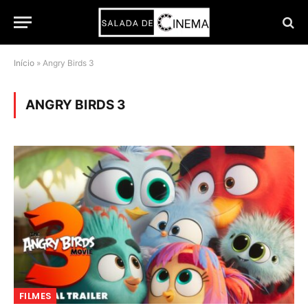
Início
»
Angry Birds 3
ANGRY BIRDS 3
FILMES