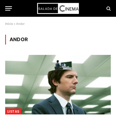
Início
»
Andor
ANDOR
LISTAS