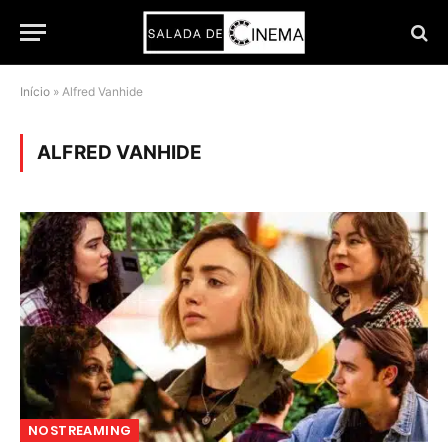
Início
»
Alfred Vanhide
ALFRED VANHIDE
NOSTREAMING