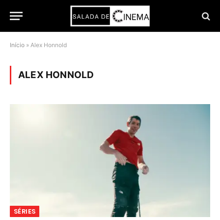
Início
»
Alex Honnold
ALEX HONNOLD
SÉRIES