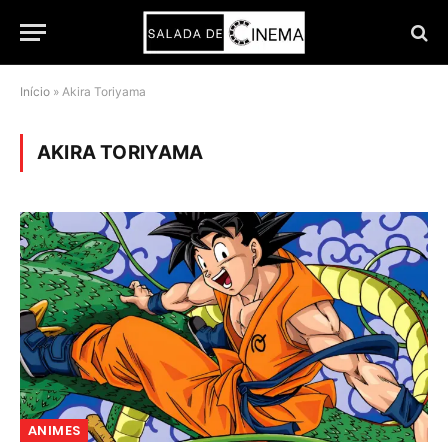
Início
»
Akira Toriyama
AKIRA TORIYAMA
ANIMES