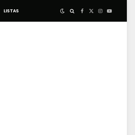
LISTAS
Facebook
X
Instagram
YouTube
(Twitter)