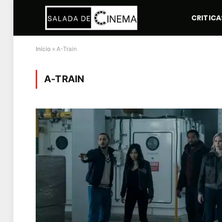
CRITICA
Início
»
A-Train
A-TRAIN