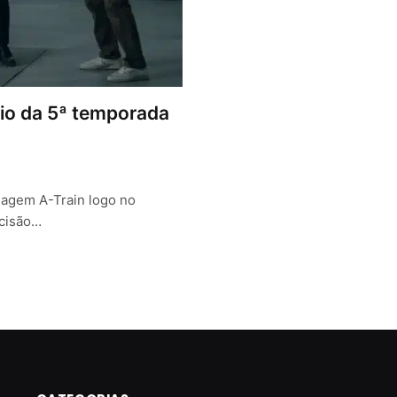
cio da 5ª temporada
agem A-Train logo no
ecisão…