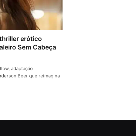
riller erótico
valeiro Sem Cabeça
llow, adaptação
Anderson Beer que reimagina