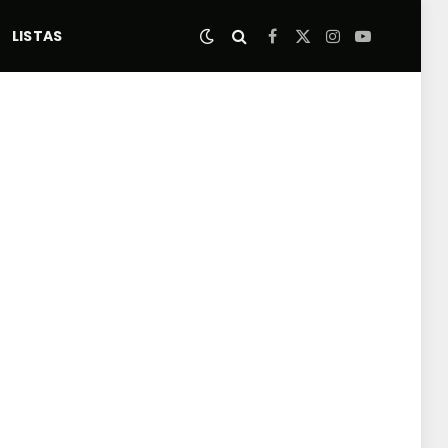
LISTAS
Facebook
X
Instagram
YouTube
(Twitter)