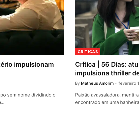
CRITICAS
tério impulsionam
Crítica | 56 Dias: 
impulsiona thriller 
By
Matheus Amorim
fevereiro 
rpo sem nome dividindo o
Paixão avassaladora, mentir
6…
encontrado em uma banheira: