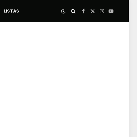
LISTAS
Facebook
X
Instagram
YouTube
(Twitter)