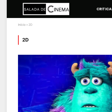
CRITICA
Início
»
2D
2D