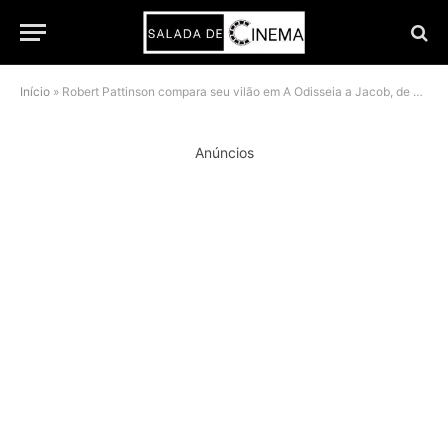
Início
»
Robert Pattinson compara seu vilão em A Odisseia a Jacob, de Crepúsculo
Anúncios