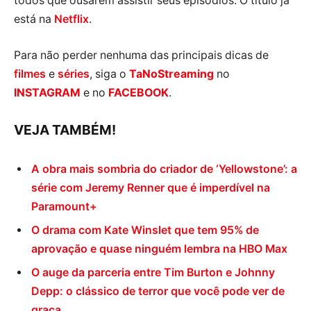
todos que ousarem assistir seus episódios. O título já
está na
Netflix
.
Para não perder nenhuma das principais dicas de
filmes
e
séries
, siga o
TaNoStreaming
no
INSTAGRAM
e no
FACEBOOK
.
VEJA TAMBÉM!
A obra mais sombria do criador de ‘Yellowstone’: a
série com Jeremy Renner que é imperdível na
Paramount+
O drama com Kate Winslet que tem 95% de
aprovação e quase ninguém lembra na HBO Max
O auge da parceria entre Tim Burton e Johnny
Depp: o clássico de terror que você pode ver de
graça