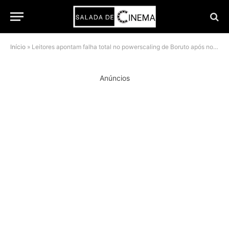
Início
»
Leitores apontam falha total no powerscaling de Boruto após novo capítulo
Anúncios