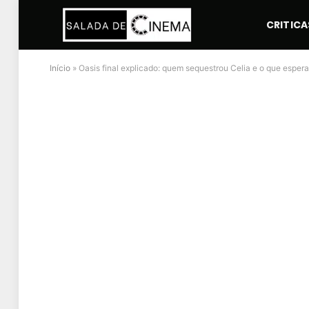
CRITICA
Início
»
Oasis final explicado: quem sequestrou Celia e o que esper