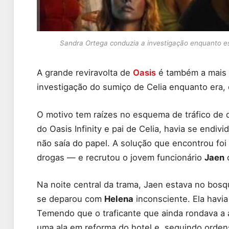
Sandra Ortega conduzia a investigação enquanto esc
A grande reviravolta de
Oasis
é também a mais 
investigação do sumiço de Celia enquanto era,
O motivo tem raízes no esquema de tráfico de 
do Oasis Infinity e pai de Celia, havia se endi
não saía do papel. A solução que encontrou foi
drogas — e recrutou o jovem funcionário
Jaen
c
Na noite central da trama, Jaen estava no bo
se deparou com
Helena
inconsciente. Ela havi
Temendo que o traficante que ainda rondava a 
uma ala em reforma do hotel e, seguindo ordens