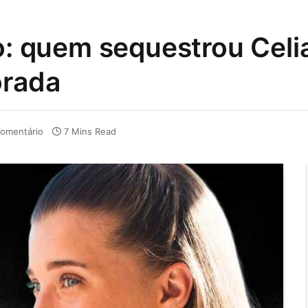
do: quem sequestrou Celi
orada
omentário
7 Mins Read