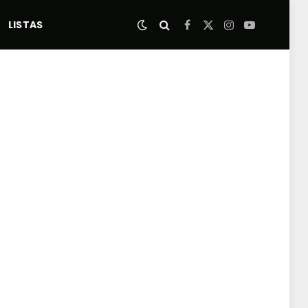
LISTAS
Facebook
X
Instagram
YouTube
(Twitter)