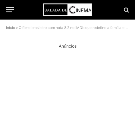
Início
»
O filme brasileiro com nota 8.2 no IMDb que redefine a família e deixa sua alma quente chegou à Netflix
Anúncios