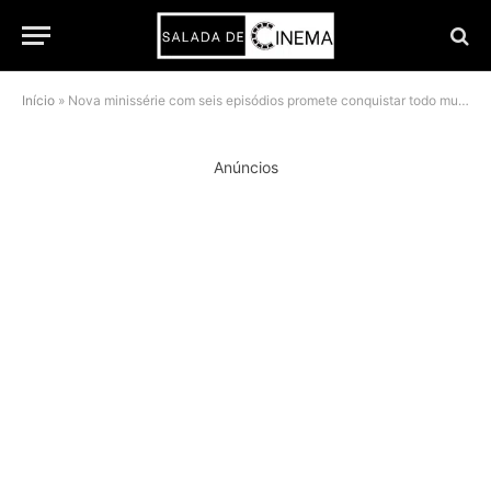
Início
»
Nova minissérie com seis episódios promete conquistar todo mundo com seu suspense frenético
Anúncios