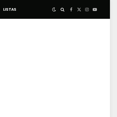
LISTAS
Facebook
X
Instagram
YouTube
(Twitter)