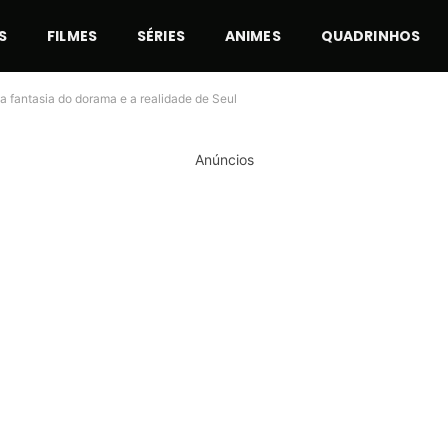
S
FILMES
SÉRIES
ANIMES
QUADRINHOS
a fantasia do dorama e a realidade de Seul
Anúncios