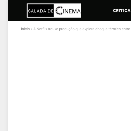
CRITICA
Início
»
A Netflix trouxe produção que explora choque térmico entre 