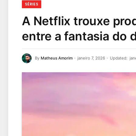
SÉRIES
A Netflix trouxe pr
entre a fantasia do 
By
Matheus Amorim
janeiro 7, 2026
Updated:
jan