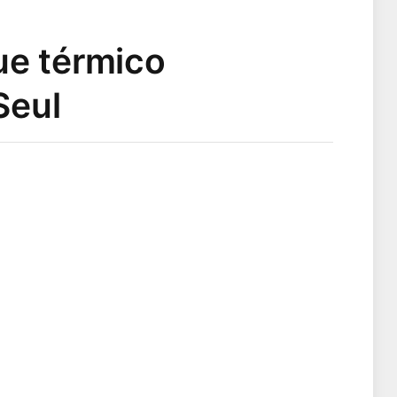
ue térmico
Seul