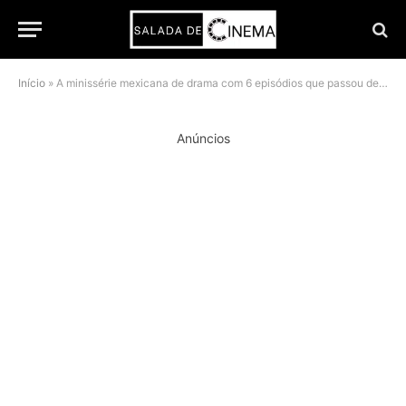
Início
»
A minissérie mexicana de drama com 6 episódios que passou despercebido na Netflix
Anúncios