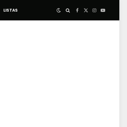
LISTAS
Facebook
X
Instagram
YouTube
(Twitter)