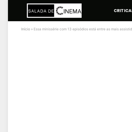
CRITICA
Início
»
Essa minissérie com 13 episódios está entre as mais assisti