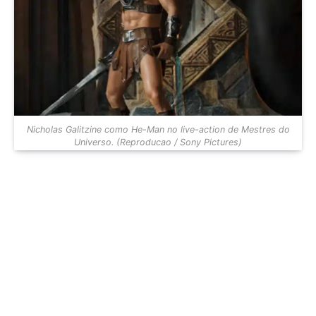
Nicholas Galitzine como He-Man no live-action de Mestres do
Universo. (Reproducao / Sony Pictures)