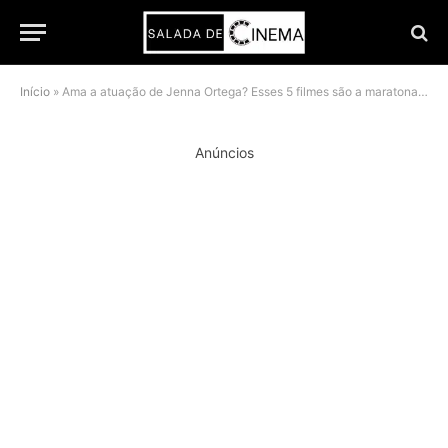
Início
»
Ama a atuação de Jenna Ortega? Esses 5 filmes são a maratona perfeita
Anúncios