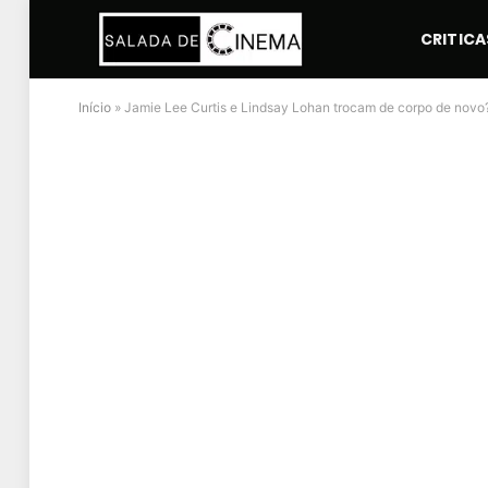
CRITICA
Início
»
Jamie Lee Curtis e Lindsay Lohan trocam de corpo de novo