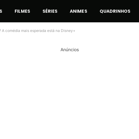
S
FILMES
SÉRIES
ANIMES
QUADRINHOS
? A comédia mais esperada está na Disney+
Anúncios