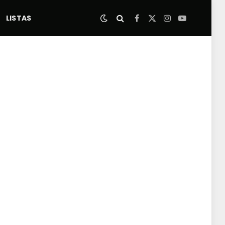
LISTAS
Facebook
X
Instagram
YouTube
(Twitter)