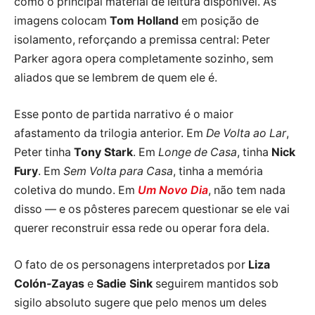
como o principal material de leitura disponível. As
imagens colocam
Tom Holland
em posição de
isolamento, reforçando a premissa central: Peter
Parker agora opera completamente sozinho, sem
aliados que se lembrem de quem ele é.
Esse ponto de partida narrativo é o maior
afastamento da trilogia anterior. Em
De Volta ao Lar
,
Peter tinha
Tony Stark
. Em
Longe de Casa
, tinha
Nick
Fury
. Em
Sem Volta para Casa
, tinha a memória
coletiva do mundo. Em
Um Novo Dia
, não tem nada
disso — e os pôsteres parecem questionar se ele vai
querer reconstruir essa rede ou operar fora dela.
O fato de os personagens interpretados por
Liza
Colón-Zayas
e
Sadie Sink
seguirem mantidos sob
sigilo absoluto sugere que pelo menos um deles