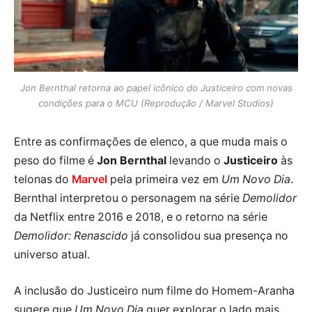
Jon Bernthal retorna ao papel icônico do Justiceiro com novas
condições para o MCU (Reprodução / Marvel Studios)
Entre as confirmações de elenco, a que muda mais o
peso do filme é
Jon Bernthal
levando o
Justiceiro
às
telonas do
Marvel
pela primeira vez em
Um Novo Dia
.
Bernthal interpretou o personagem na série
Demolidor
da Netflix entre 2016 e 2018, e o retorno na série
Demolidor: Renascido
já consolidou sua presença no
universo atual.
A inclusão do Justiceiro num filme do Homem-Aranha
sugere que
Um Novo Dia
quer explorar o lado mais