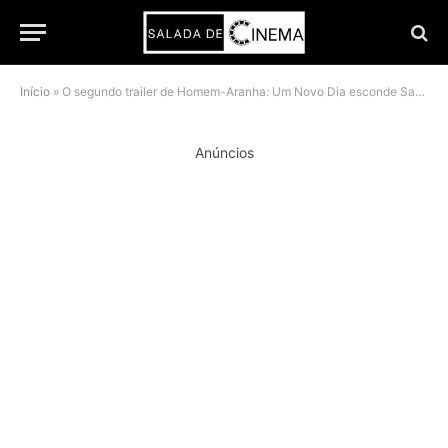
Início
»
O segundo trailer de Homem-Aranha: Um Novo Dia esconde Sadie Sink de propósito
Anúncios