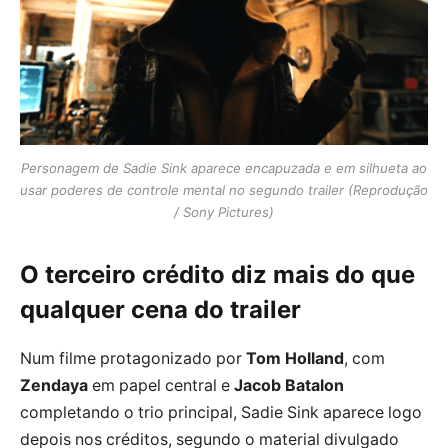
Personagem de Sadie Sink aparece encapuzada e em silhueta ao
usar poderes de controle mental no segundo trailer (Reprodução
/ Sony Pictures)
O terceiro crédito diz mais do que
qualquer cena do trailer
Num filme protagonizado por
Tom Holland
, com
Zendaya
em papel central e
Jacob Batalon
completando o trio principal, Sadie Sink aparece logo
depois nos créditos, segundo o material divulgado