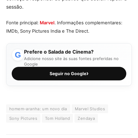
sessão.
Fonte principal:
Marvel
. Informações complementares:
IMDb, Sony Pictures India e The Direct.
Prefere o Salada de Cinema?
G
Adicione nosso site às suas fontes preferidas no
Google
›
Seguir no Google
homem-aranha: um novo dia
Marvel Studios
Sony Pictures
Tom Holland
Zendaya