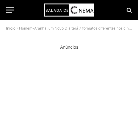
Início
»
Homem-Aranha: um Novo Dia terá 7 formatos diferentes nos cinemas; veja quais
Anúncios