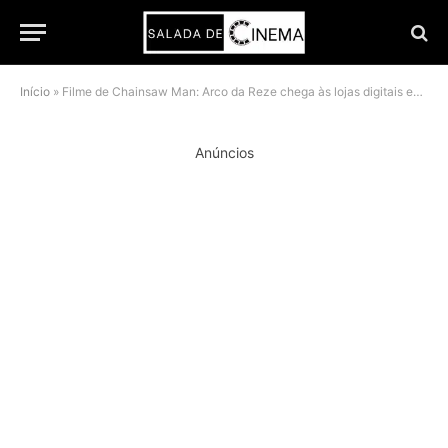
Início
»
Filme de Chainsaw Man: Arco da Reze chega às lojas digitais em 9 de dezembro
Anúncios