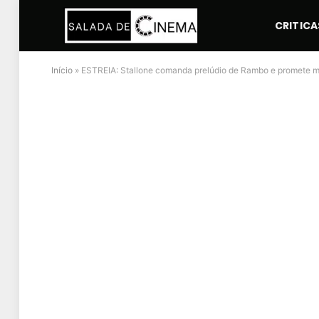
CRITICA
Início
»
ESTREIA: Stallone comanda prelúdio de Rambo e promete ma