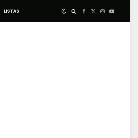
LISTAS
Facebook
X
Instagram
YouTube
(Twitter)