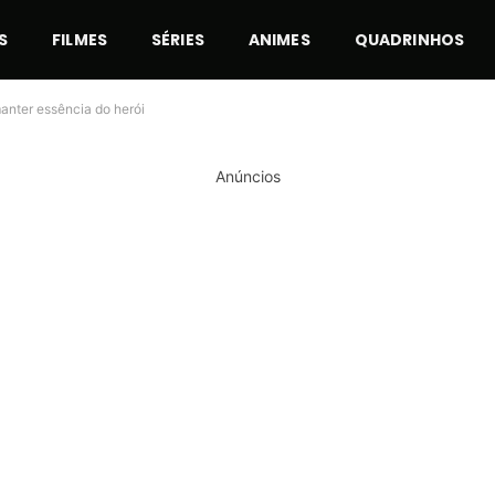
S
FILMES
SÉRIES
ANIMES
QUADRINHOS
nter essência do herói
Anúncios