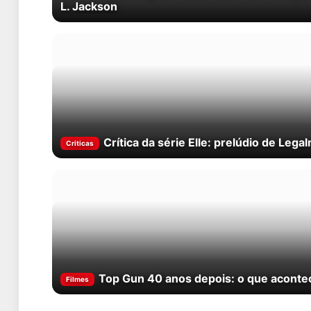
L. Jackson
Crítica da série Elle: prelúdio de Leg
Criticas
Top Gun 40 anos depois: o que acontec
Filmes