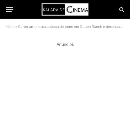
Início
»
Carter arremessa cabeça de touro em Dutton Ranch e desencadeia crise entre os Dutton e os Jackson
Anúncios