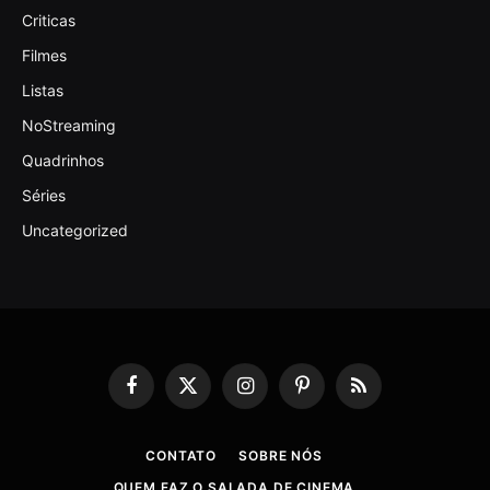
Criticas
Filmes
Listas
NoStreaming
Quadrinhos
Séries
Uncategorized
Facebook
X
Instagram
Pinterest
RSS
(Twitter)
CONTATO
SOBRE NÓS
QUEM FAZ O SALADA DE CINEMA