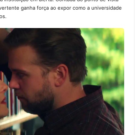
 vertente ganha força ao expor como a universidade
os.