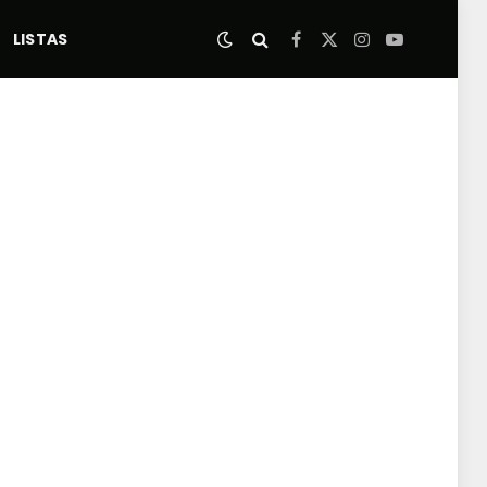
LISTAS
Facebook
X
Instagram
YouTube
(Twitter)