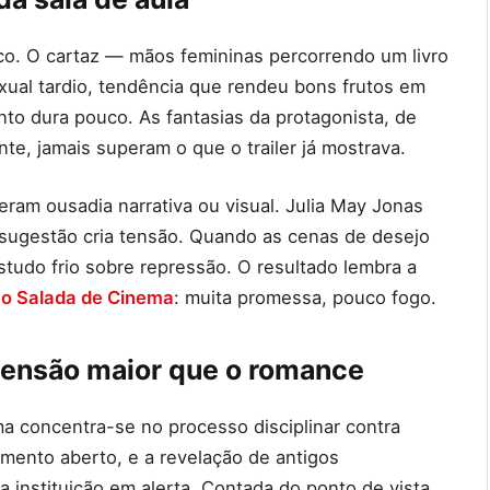
ico. O cartaz — mãos femininas percorrendo um livro
ual tardio, tendência que rendeu bons frutos em
nto dura pouco. As fantasias da protagonista, de
te, jamais superam o que o trailer já mostrava.
ram ousadia narrativa ou visual. Julia May Jonas
a sugestão cria tensão. Quando as cenas de desejo
studo frio sobre repressão. O resultado lembra a
 no Salada de Cinema
: muita promessa, pouco fogo.
ensão maior que o romance
ama concentra-se no processo disciplinar contra
amento aberto, e a revelação de antigos
 instituição em alerta. Contada do ponto de vista