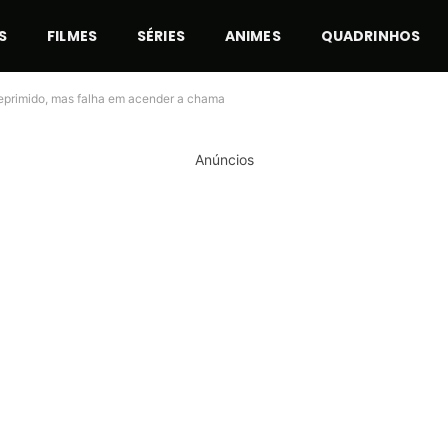
S
FILMES
SÉRIES
ANIMES
QUADRINHOS
reprimido, mas falha em acender a chama
Anúncios