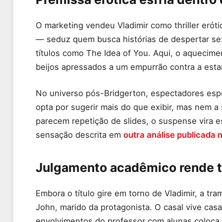
O marketing vendeu Vladimir como thriller erót
— seduz quem busca histórias de despertar sex
títulos como The Idea of You. Aqui, o aquecime
beijos apressados a um empurrão contra a estan
No universo pós-Bridgerton, espectadores espe
opta por sugerir mais do que exibir, mas nem 
parecem repetição de slides, o suspense vira e
sensação descrita em
outra análise publicada
Julgamento acadêmico rende t
Embora o título gire em torno de Vladimir, a tr
John, marido da protagonista. O casal vive cas
envolvimentos do professor com alunas coloca a