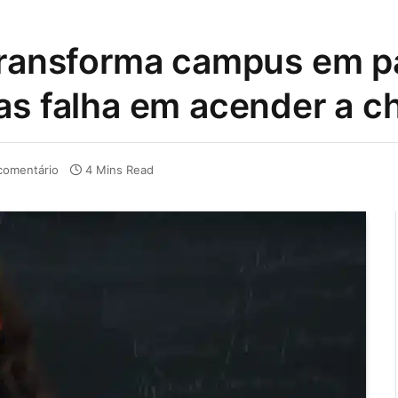
 transforma campus em p
as falha em acender a 
omentário
4 Mins Read