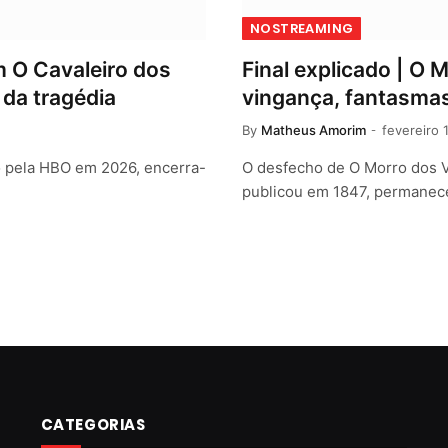
NOSTREAMING
m O Cavaleiro dos
Final explicado | O
 da tragédia
vingança, fantasma
By
Matheus Amorim
fevereiro 
o pela HBO em 2026, encerra-
O desfecho de O Morro dos V
publicou em 1847, permane
xt
CATEGORIAS