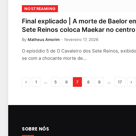
NOSTREAMING
Final explicado | A morte de Baelor e
Sete Reinos coloca Maekar no centro
By
Matheus Amorim
fevereiro 17, 2026
O episódio 5 de O Cavaleiro dos Sete Reinos, exibid
se com a chocante morte de…
Previous
Ne
…
…
1
5
6
7
8
9
17
SOBRE NÓS