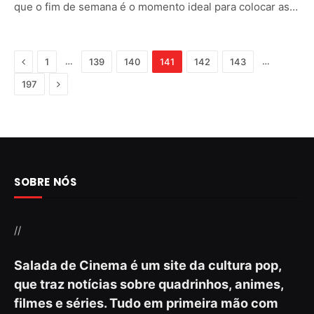
que o fim de semana é o momento ideal para colocar as…
Previous
…
…
1
139
140
141
142
143
Next
197
SOBRE NÓS
//
Salada de Cinema é um site da cultura pop,
que traz notícias sobre quadrinhos, animes,
filmes e séries. Tudo em primeira mão com