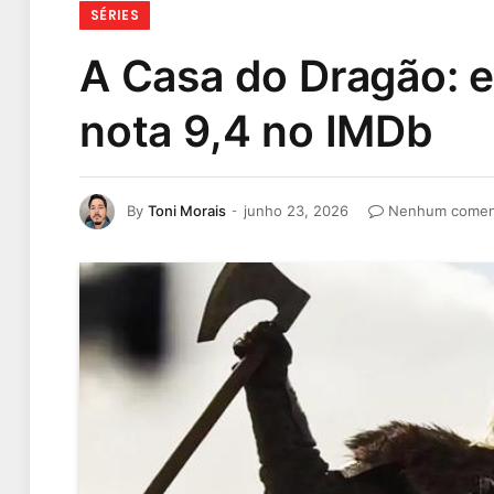
SÉRIES
A Casa do Dragão: e
nota 9,4 no IMDb
By
Toni Morais
junho 23, 2026
Nenhum comen