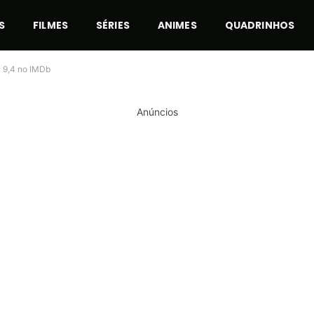
S
FILMES
SÉRIES
ANIMES
QUADRINHOS
a 9,4 no IMDb
Anúncios