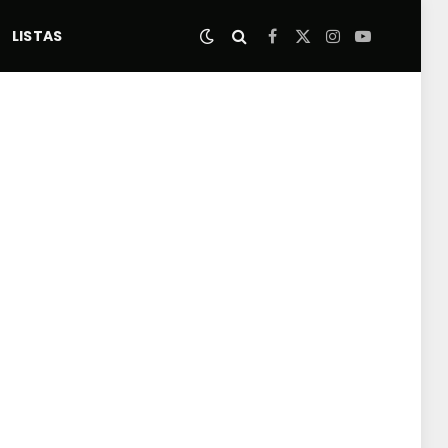
LISTAS
Facebook
X
Instagram
YouTube
(Twitter)