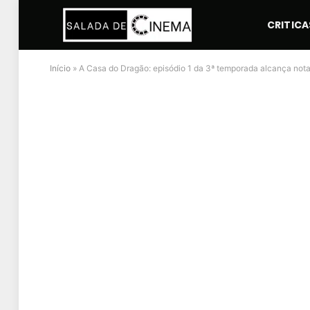
CRITICA
Início
»
A Casa do Dragão: episódio 1 da 3ª temporada alcança not