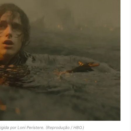
igida por Loni Peristere. (Reprodução / HBO.)