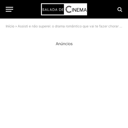
Início
»
Assisti e não superei: o drama romântico que vai te fazer chorar neste fim de semana
Anúncios