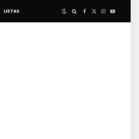
LISTAS
Facebook
X
Instagram
YouTube
(Twitter)