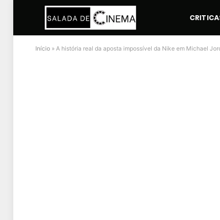
CRITICA
Início
»
A história real da aposta impossível da Nike em Michael J