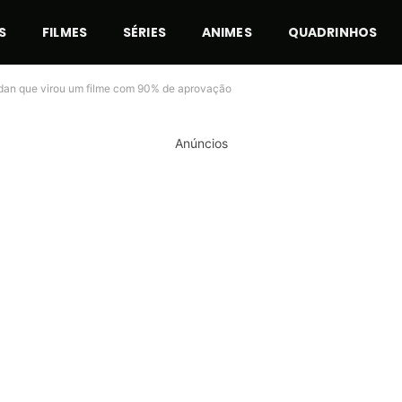
S
FILMES
SÉRIES
ANIMES
QUADRINHOS
ordan que virou um filme com 90% de aprovação
Anúncios