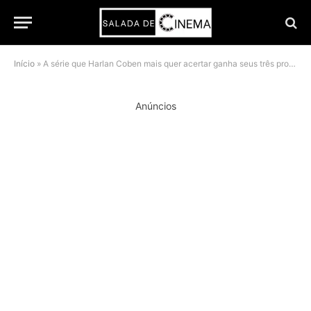
Início
»
A série que Harlan Coben mais quer acertar ganha seus três protagonistas
Anúncios