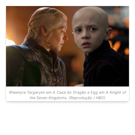
Rhaenyra Targaryen em A Casa do Dragão e Egg em A Knight of
the Seven Kingdoms. (Reprodução / HBO)