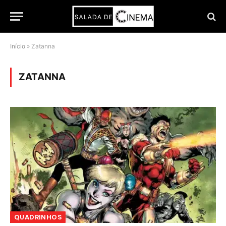
Início
»
Zatanna
ZATANNA
QUADRINHOS