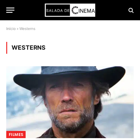
Início
»
Westerns
WESTERNS
FILMES