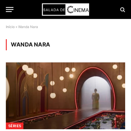
Início
»
Wanda Nara
WANDA NARA
SÉRIES