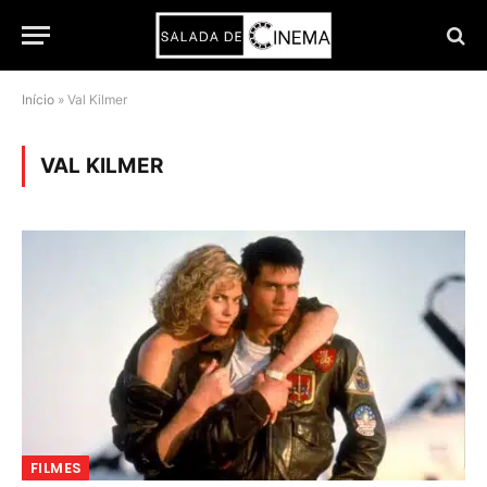
Início
»
Val Kilmer
VAL KILMER
FILMES