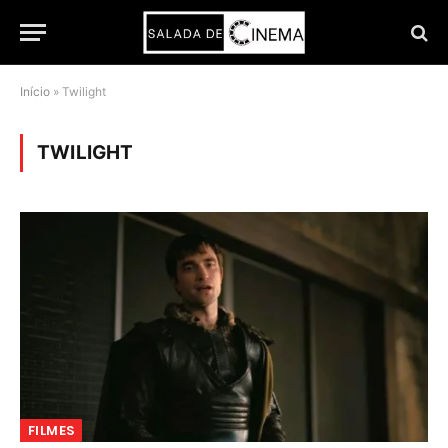
Início
»
Twilight
TWILIGHT
FILMES