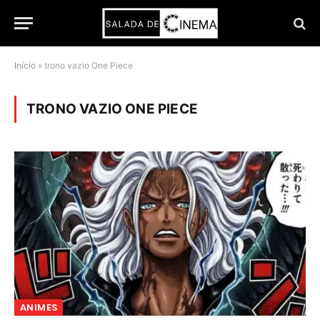
Início
»
trono vazio One Piece
TRONO VAZIO ONE PIECE
ANIMES