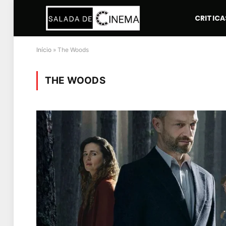
CRITICA
Início
»
The Woods
THE WOODS