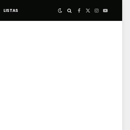
LISTAS
Facebook
X
Instagram
YouTube
(Twitter)