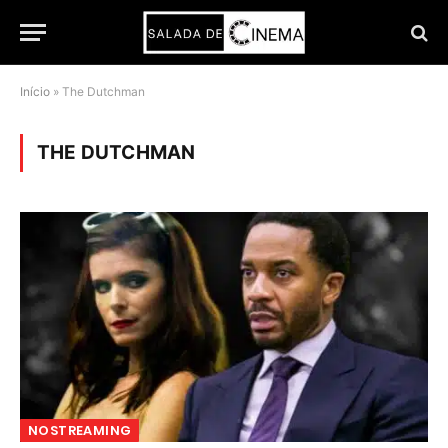
Início
»
The Dutchman
THE DUTCHMAN
NOSTREAMING